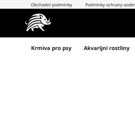
Přejít
Obchodní podmínky
Podmínky ochrany osobn
na
obsah
Krmiva pro psy
Akvarijní rostliny
P
o
s
t
r
a
n
n