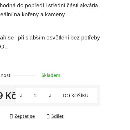
hodná do popředí i střední části akvária,
deální na kořeny a kameny.
aří se i při slabším osvětlení bez potřeby
O₂.
nost
Skladem
9 Kč
DO KOŠÍKU
 cena:
Zeptat se
Sdílet