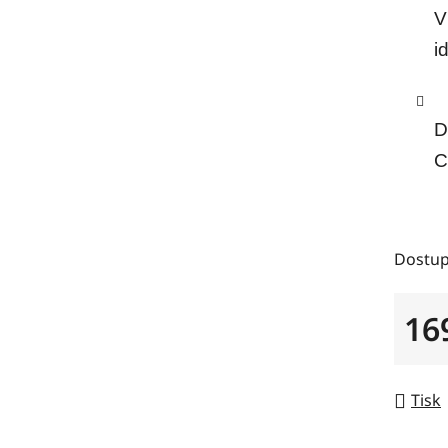
V
i
D
C
Dostup
16
Měrná
Tisk