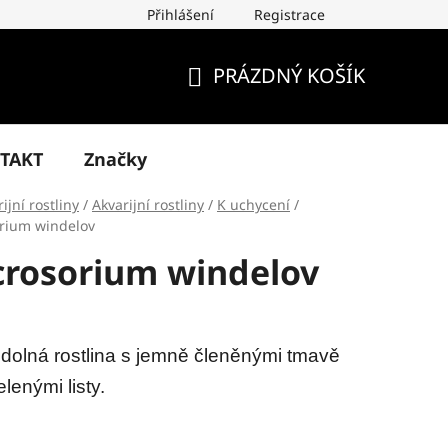
Přihlášení
Registrace
PRÁZDNÝ KOŠÍK
NÁKUPNÍ
KOŠÍK
TAKT
Značky
ijní rostliny
/
Akvarijní rostliny
/
K uchycení
/
rium windelov
crosorium windelov
dolná rostlina s jemně členěnými tmavě
elenými listy.