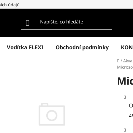
ích údajů
Vodítka FLEXI
Obchodní podmínky
KON
Domů
/
Akvar
Microso
Mi
O
z