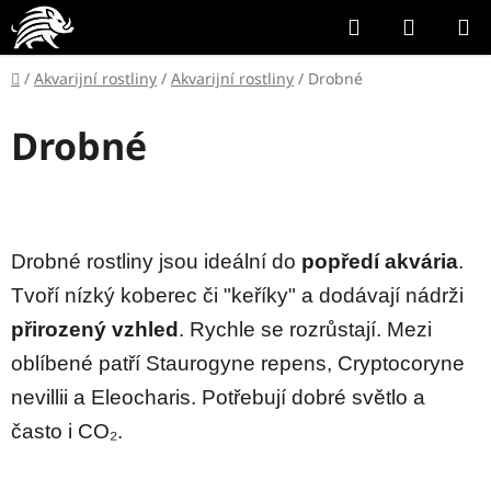
Přejít
Hledat
NÁKUP
na
KOŠÍK
obsah
Domů
/
Akvarijní rostliny
/
Akvarijní rostliny
/
Drobné
Drobné
Drobné rostliny jsou ideální do
popředí akvária
.
Tvoří nízký koberec či "keříky" a dodávají nádrži
přirozený vzhled
. Rychle se rozrůstají. Mezi
oblíbené patří Staurogyne repens, Cryptocoryne
nevillii a Eleocharis. Potřebují dobré světlo a
často i CO₂.