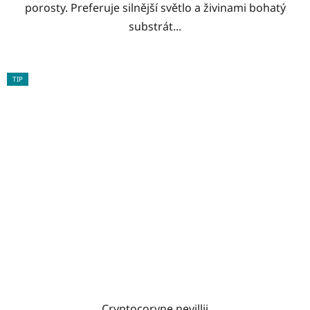
porosty. Preferuje silnější světlo a živinami bohatý
substrát...
TIP
Cryptocoryne nevillii