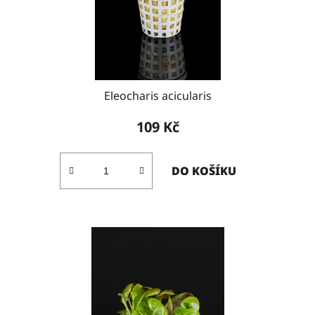
d
u
k
t
ů
Eleocharis acicularis
109 Kč
DO KOŠÍKU