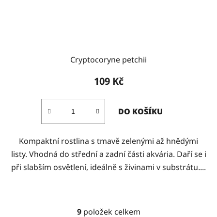
Cryptocoryne petchii
109 Kč
DO KOŠÍKU
Kompaktní rostlina s tmavě zelenými až hnědými
listy. Vhodná do střední a zadní části akvária. Daří se i
při slabším osvětlení, ideálně s živinami v substrátu....
9
položek celkem
O