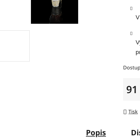
V
V
p
Dostup
91
Měrná
Tisk
Popis
Di