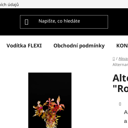
ích údajů
Vodítka FLEXI
Obchodní podmínky
KON
Domů
/
Akvar
Alterna
Alt
"R
A
a