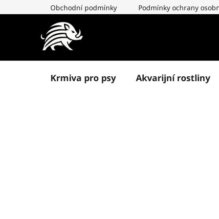
Přejít
Obchodní podmínky
Podmínky ochrany osobn
na
obsah
Krmiva pro psy
Akvarijní rostliny
P
o
s
t
r
a
n
n