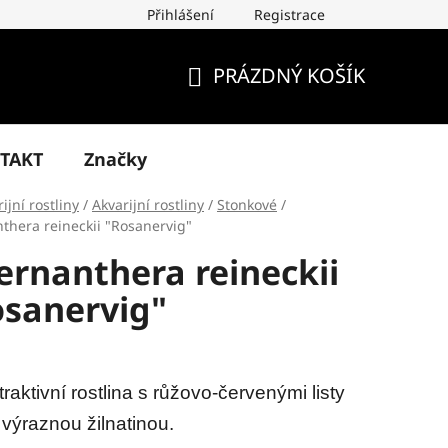
Přihlášení
Registrace
PRÁZDNÝ KOŠÍK
NÁKUPNÍ
KOŠÍK
TAKT
Značky
ijní rostliny
/
Akvarijní rostliny
/
Stonkové
/
nthera reineckii "Rosanervig"
ernanthera reineckii
osanervig"
traktivní rostlina s růžovo-červenými listy
 výraznou žilnatinou.