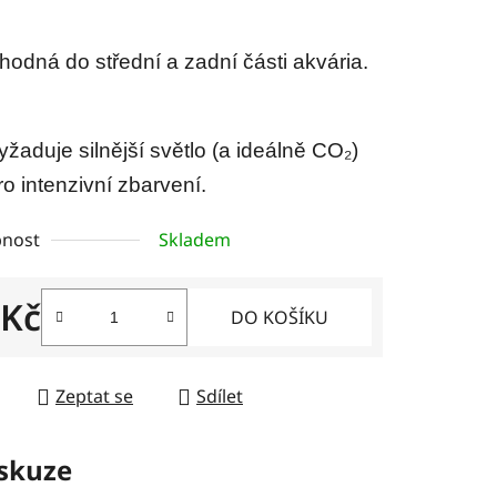
hodná do střední a zadní části akvária.
yžaduje silnější světlo (a ideálně CO₂)
ro intenzivní zbarvení.
nost
Skladem
 Kč
DO KOŠÍKU
 cena:
Zeptat se
Sdílet
skuze