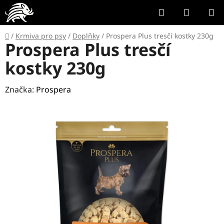
Přejít
Hledat
NÁKUP
na
KOŠÍK
obsah
Domů
/
Krmiva pro psy
/
Doplňky
/
Prospera Plus tresčí kostky 230g
Prospera Plus tresčí
kostky 230g
Značka:
Prospera