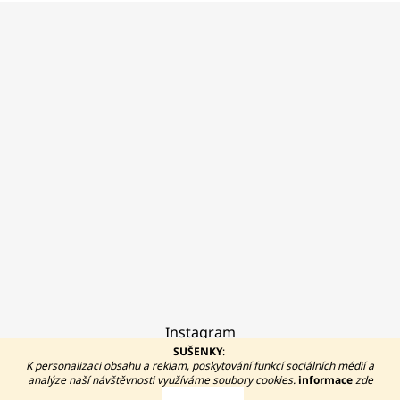
Z
á
p
a
t
í
Instagram
SUŠENKY
:
K personalizaci obsahu a reklam, poskytování funkcí sociálních médií a
analýze naší návštěvnosti využíváme soubory cookies.
informace
zde
Vytvořil Shoptet